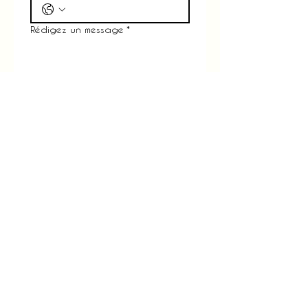
Rédigez un message
*
Bois Guillaume ou Duclair
*
Envoyer
Mentions légales
Politique en matière de cookies
Politique de confidentialité
Conditions d'utilisation
© 2026 par Olga Opticiens